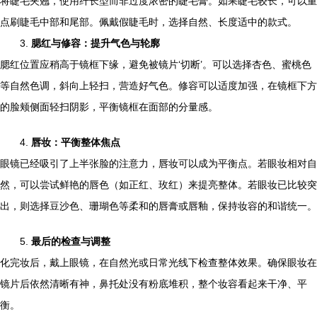
将睫毛夹翘，使用纤长型而非过度浓密的睫毛膏。如果睫毛较长，可以重
点刷睫毛中部和尾部。佩戴假睫毛时，选择自然、长度适中的款式。
3.
腮红与修容：提升气色与轮廓
腮红位置应稍高于镜框下缘，避免被镜片‘切断’。可以选择杏色、蜜桃色
等自然色调，斜向上轻扫，营造好气色。修容可以适度加强，在镜框下方
的脸颊侧面轻扫阴影，平衡镜框在面部的分量感。
4.
唇妆：平衡整体焦点
眼镜已经吸引了上半张脸的注意力，唇妆可以成为平衡点。若眼妆相对自
然，可以尝试鲜艳的唇色（如正红、玫红）来提亮整体。若眼妆已比较突
出，则选择豆沙色、珊瑚色等柔和的唇膏或唇釉，保持妆容的和谐统一。
5.
最后的检查与调整
化完妆后，戴上眼镜，在自然光或日常光线下检查整体效果。确保眼妆在
镜片后依然清晰有神，鼻托处没有粉底堆积，整个妆容看起来干净、平
衡。