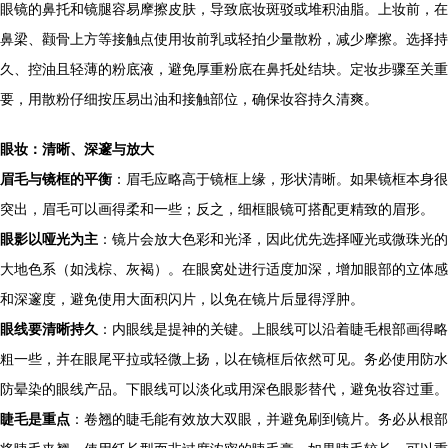
眼镜的鼻托和镜腿容易摩擦皮肤，导致底妆斑驳或堆积油脂。上妆前，在
鼻梁、颧骨上方等接触点使用妆前乳或轻拍少量散粉，减少摩擦。选择持
久、控油且轻薄的粉底液，避免厚重粉底在鼻托处结块。定妆步骤至关重
要，用散粉仔细按压易出油和接触部位，确保妆容持久清爽。
眼妆：清晰、深邃与放大
眉毛与镜框的平衡
：眉毛应略高于镜框上缘，形状清晰。如果镜框本身很
突出，眉毛可以画得柔和一些；反之，细框眼镜可搭配更精致的眉形。
眼影以哑光为主
：镜片会放大色彩和光泽，因此优先选择哑光或微珠光的
大地色系（如浅棕、灰褐）。在眼窝处进行适度加深，增加眼部的立体感
和深邃度，避免使用大面积闪片，以免在镜片后显得浮肿。
眼线要清晰持久
：内眼线是提神的关键。上眼线可以沿着睫毛根部画得略
粗一些，并在眼尾平拉或轻微上扬，以在镜框后依然可见。务必使用防水
防晕染的眼线产品。下眼线可以淡化或用深色眼影替代，避免妆容过重。
睫毛是重点
：卷翘的睫毛能有效放大双眼，并避免刷到镜片。务必从根部