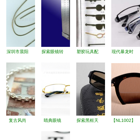
深圳市晨阳
探索眼镜转
塑胶玩具配
现代暴龙时
金属制品
盘H 019 广
件 从儿童
尚半框眼镜
眼镜及配件
州精成工艺
玩具到创意
架6812 多
全览
制品厂的匠
眼镜的跨界
色可选，低
心之作
应用
价批发的商
务与文教良
伴
复古风尚
睛典眼镜
探索黑框天
【NL1002】
J007呛口
以高品质纯
然水晶平光
时尚之选
小辣椒标志
钛眼镜，定
眼镜的魅力
深圳诺龙半