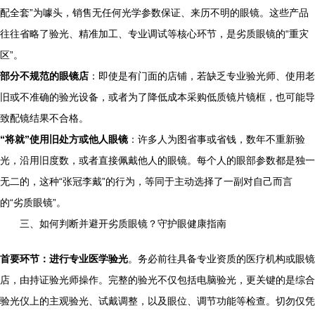
配全套”为噱头，销售无任何光学参数保证、来历不明的眼镜。这些产品
往往省略了验光、精准加工、专业调试等核心环节，是劣质眼镜的“重灾
区”。
部分不规范的眼镜店
：即使是有门面的店铺，若缺乏专业验光师、使用老
旧或不准确的验光设备，或者为了降低成本采购低质镜片镜框，也可能导
致配镜结果不合格。
“将就”使用旧处方或他人眼镜
：许多人为图省事或省钱，数年不重新验
光，沿用旧度数，或者直接佩戴他人的眼镜。每个人的眼部参数都是独一
无二的，这种“张冠李戴”的行为，等同于主动选择了一副对自己而言
的“劣质眼镜”。
三、如何判断并避开劣质眼镜？守护眼健康指南
首要环节：进行专业医学验光
。务必前往具备专业资质的医疗机构或眼镜
店，由持证验光师操作。完整的验光不仅包括电脑验光，更关键的是综合
验光仪上的主观验光、试戴调整，以及眼位、调节功能等检查。切勿仅凭