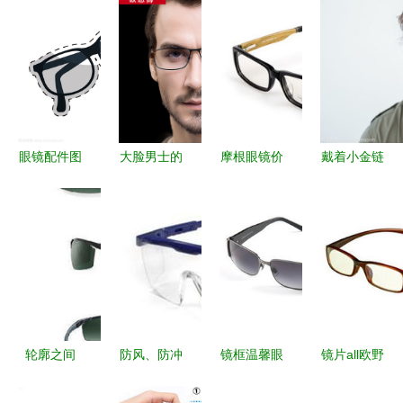
眼镜配件图
大脸男士的
摩根眼镜价
戴着小金链
标设计 视
首选 纯钛
格,价格查
眼镜的美男
觉表达与功
商务眼镜框
询,摩根眼
子
能的融合
选购指南
镜怎么样
180 240元
的商品 51
比购返利网
摩根眼镜比
轮廓之间
防风、防冲
镜框温馨眼
镜片all欧野
价
横岗眼镜与
击与防化护
镜670元品
眼镜价格,