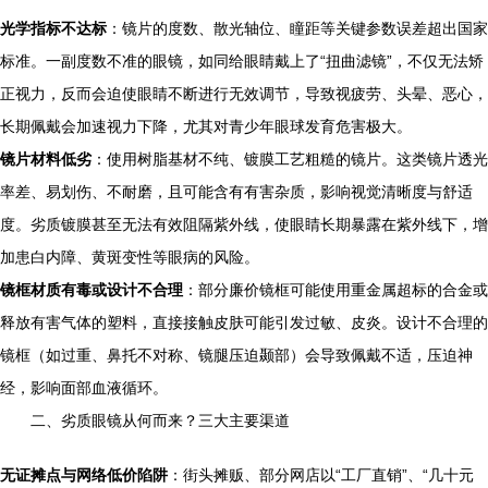
光学指标不达标
：镜片的度数、散光轴位、瞳距等关键参数误差超出国家
标准。一副度数不准的眼镜，如同给眼睛戴上了“扭曲滤镜”，不仅无法矫
正视力，反而会迫使眼睛不断进行无效调节，导致视疲劳、头晕、恶心，
长期佩戴会加速视力下降，尤其对青少年眼球发育危害极大。
镜片材料低劣
：使用树脂基材不纯、镀膜工艺粗糙的镜片。这类镜片透光
率差、易划伤、不耐磨，且可能含有有害杂质，影响视觉清晰度与舒适
度。劣质镀膜甚至无法有效阻隔紫外线，使眼睛长期暴露在紫外线下，增
加患白内障、黄斑变性等眼病的风险。
镜框材质有毒或设计不合理
：部分廉价镜框可能使用重金属超标的合金或
释放有害气体的塑料，直接接触皮肤可能引发过敏、皮炎。设计不合理的
镜框（如过重、鼻托不对称、镜腿压迫颞部）会导致佩戴不适，压迫神
经，影响面部血液循环。
二、劣质眼镜从何而来？三大主要渠道
无证摊点与网络低价陷阱
：街头摊贩、部分网店以“工厂直销”、“几十元