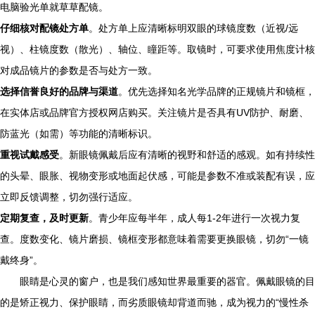
电脑验光单就草草配镜。
仔细核对配镜处方单
。处方单上应清晰标明双眼的球镜度数（近视/远
视）、柱镜度数（散光）、轴位、瞳距等。取镜时，可要求使用焦度计核
对成品镜片的参数是否与处方一致。
选择信誉良好的品牌与渠道
。优先选择知名光学品牌的正规镜片和镜框，
在实体店或品牌官方授权网店购买。关注镜片是否具有UV防护、耐磨、
防蓝光（如需）等功能的清晰标识。
重视试戴感受
。新眼镜佩戴后应有清晰的视野和舒适的感观。如有持续性
的头晕、眼胀、视物变形或地面起伏感，可能是参数不准或装配有误，应
立即反馈调整，切勿强行适应。
定期复查，及时更新
。青少年应每半年，成人每1-2年进行一次视力复
查。度数变化、镜片磨损、镜框变形都意味着需要更换眼镜，切勿“一镜
戴终身”。
眼睛是心灵的窗户，也是我们感知世界最重要的器官。佩戴眼镜的目
的是矫正视力、保护眼睛，而劣质眼镜却背道而驰，成为视力的“慢性杀