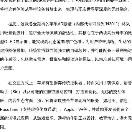
开发者构建了庞大的AR应用生态基础。而AR眼镜作为独立的硬件载体，
将把这种体验从手持设备解放出来，实现与现实世界更深度的无缝融合。
据悉，这款备受期待的苹果AR眼镜（内部代号可能为“N301”）将采
用轻量化设计，追求全天候佩戴的舒适性。其核心在于两块高分辨率的微
型OLED显示屏，能实现高动态范围与广色域，为用户带来清晰、生动的
虚拟图像叠加。眼镜将搭载性能强大的自研芯片，并可能配备一系列先进
的传感器，包括激光雷达、摄像头和眼动追踪系统，以精准感知环境与用
户意图。
在交互方式上，苹果有望摒弃传统控制器，转而采用手势识别、语音
助手（Siri）以及可能的虹膜或眼动控制，打造直觉化、无感的交互体
验。内容生态方面，预计它将深度整合苹果现有的服务，如地图、信息、
FaceTime（支持虚拟化身通话）、Apple TV+等，并鼓励开发者创造全
新的沉浸式应用，从游戏娱乐、远程协作到工业设计、教育培训，潜力无
限。