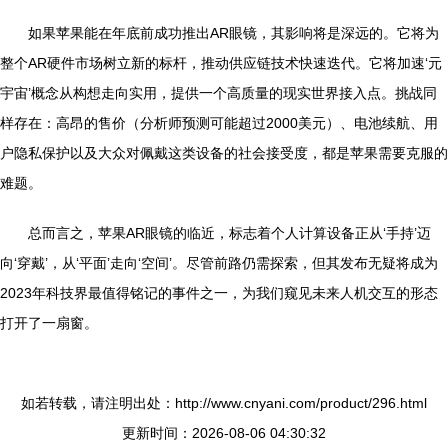
如果苹果能在年底前成功推出AR眼镜，其影响将是深远的。它将为
整个AR硬件市场树立新的标杆，推动供应链技术快速迭代。它将加速‘元
宇宙’概念从构想走向实用，提供一个高质量的现实世界接入点。挑战同
样存在：高昂的售价（分析师预测可能超过2000美元）、电池续航、用
户隐私保护以及大众对佩戴这类设备的社会接受度，都是苹果需要克服的
难题。
总而言之，苹果AR眼镜的临近，标志着个人计算设备正从‘手持’迈
向‘穿戴’，从‘平面’走向‘空间’。尽管前路仍需探索，但其发布无疑将成为
2023年科技界最值得铭记的事件之一，为我们窥见未来人机交互的形态
打开了一扇窗。
如若转载，请注明出处：http://www.cnyani.com/product/296.html
更新时间：2026-08-06 04:30:32