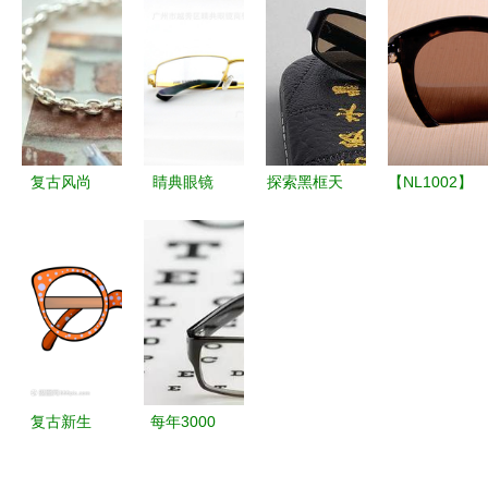
眼镜及配件
州精成工艺
玩具到创意
架6812 多
全览
制品厂的匠
眼镜的跨界
色可选，低
心之作
应用
价批发的商
务与文教良
伴
复古风尚
睛典眼镜
探索黑框天
【NL1002】
J007呛口
以高品质纯
然水晶平光
时尚之选
小辣椒标志
钛眼镜，定
眼镜的魅力
深圳诺龙半
太阳镜全方
义时尚与舒
品质与品味
框偏光太阳
位解析
适
的融合
镜，打造个
性魅力
复古新生
每年3000
眼镜类卡通
万人戴着劣
手绘风时尚
质眼镜，你